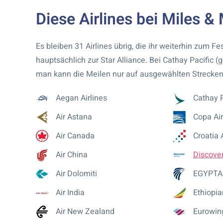
Diese Airlines bei Miles &
Es bleiben 31 Airlines übrig, die ihr weiterhin zum 
hauptsächlich zur Star Alliance. Bei Cathay Pacific (
man kann die Meilen nur auf ausgewählten Strecken
Aegan Airlines
Cathay P
Air Astana
Copa Air
Air Canada
Croatia 
Air China
Discover
Air Dolomiti
EGYPTA
Air India
Ethiopia
Air New Zealand
Eurowin