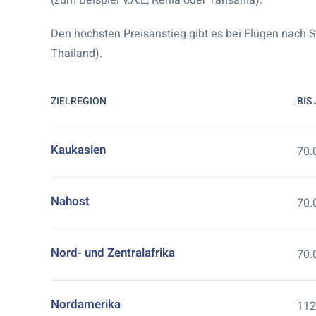
(zum Beispiel V.A.E, Kenia oder Tansania).
Den höchsten Preisanstieg gibt es bei Flügen nach 
Thailand).
ZIELREGION
BIS
Kaukasien
70.
Nahost
70.
Nord- und Zentralafrika
70.
Nordamerika
112